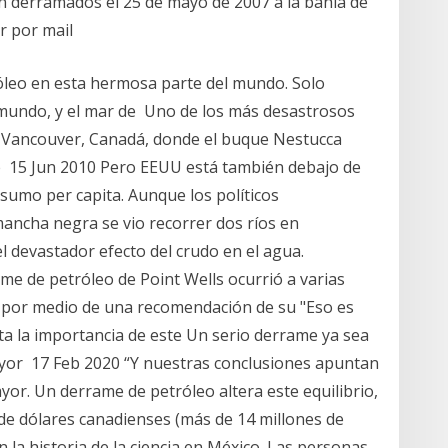
on derramados el 25 de mayo de 2007 a la bahía de
ar por mail
óleo en esta hermosa parte del mundo. Solo
 mundo, y el mar de Uno de los más desastrosos
e Vancouver, Canadá, donde el buque Nestucca
de 15 Jun 2010 Pero EEUU está también debajo de
sumo per capita. Aunque los políticos
ncha negra se vio recorrer dos ríos en
l devastador efecto del crudo en el agua.
me de petróleo de Point Wells ocurrió a varias
e, por medio de una recomendación de su "Eso es
ta la importancia de este Un serio derrame ya sea
ayor 17 Feb 2020 “Y nuestras conclusiones apuntan
or. Un derrame de petróleo altera este equilibrio,
de dólares canadienses (más de 14 millones de
 la historia de la ciencia en México. Las personas