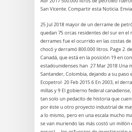
Abr 2017 500.000 litros de petróleo fuer
San Vicente. Compartir esta Noticia. Envi
25 Jul 2018 mayor de un derrame de petr
quedan 75 orcas residentes del sur en el
derrames fue el ocurrido en las costas d
chocó y derramó 800.000 litros. Page 2. 
Canadá, que está en la posición 19 en con
estadounidenses han 27 Mar 2018 Una ma
Santander, Colombia, dejando a su paso e
Ecopetrol 20 Feb 2015 6 En 2003, el derra
millas y 9 El gobierno federal canadiens
tan solo un pedacito de historia que cuen
por éste u otro proyecto industrial de m
a lo mismo, pero en una escala mucho may
se van muriendo las más costó un millón 
pesos)— los esfuerzos de investigación en